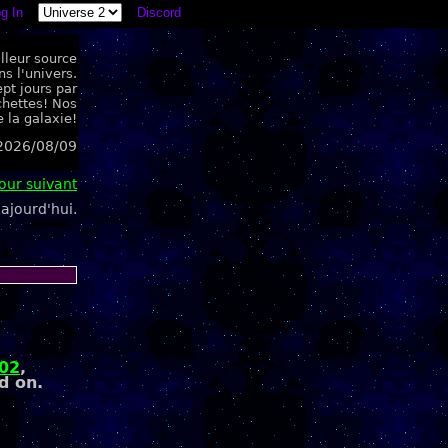
g In
Discord
lleur source
s l'univers.
pt jours par
chettes! Nos
 la galaxie!
2026/08/09
jour suivant
ajourd'hui.
02
,
d on.