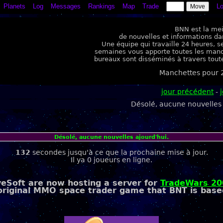
Planets
Log
Messages
Rankings
Map
Trade
Lo
BNN est la mei
de nouvelles et informations dan
Une équipe qui travaille 24 heures, se
semaines vous apporte toutes les man
bureaux sont disséminés à travers toute
Manchettes pour 
jour précédent
-
Désolé, aucune nouvelles 
Désolé, aucune nouvelles ajourd'hui.
132
secondes jusqu'à ce que la prochaine mise à jour.
Il ya 0 joueurs en ligne.
eSoft are now hosting a server for
TradeWars 20
original MMO space trader game that BNT is base